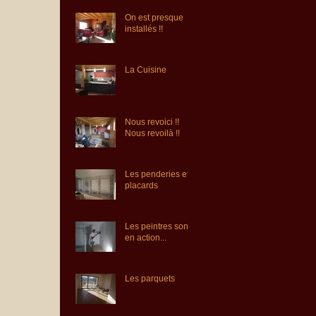
On est presque
installés !!
La Cuisine
Nous revoici !!
Nous revoilà !!
Les penderies et
placards
Les peintres sont
en action...
Les parquets