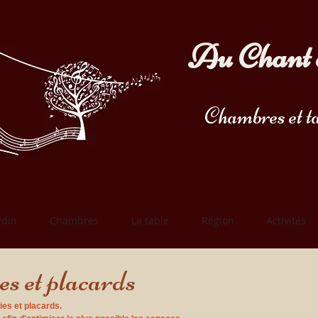
Au Chant 
Chambres et ta
rdin
Chambres
La table
Région
Activités
es et placards
ies et placards.