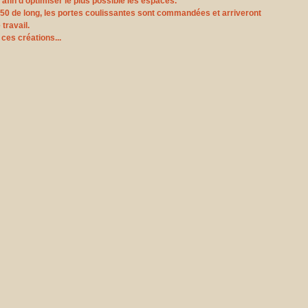
fin d'optimiser le plus possible les espaces.
5m50 de long, les portes coulissantes sont commandées et arriveront 
travail.
ces créations...