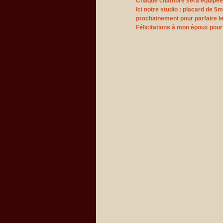
Chaque chambre sera équipée a
Ici notre studio : placard de 
prochainement pour parfaire le 
Félicitations à mon époux pour 