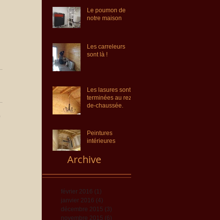
Le poumon de
notre maison
Les carreleurs
sont là !
Les lasures sont
terminées au rez-
de-chaussée.
Peintures
intérieures
Archive
février 2016
(1)
1 post
janvier 2016
(4)
4 posts
décembre 2015
(3)
3 posts
novembre 2015
(6)
6 posts