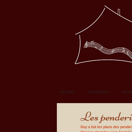
Accueil
La maison
Le ja
Les penderi
Guy a fait les plans des pender