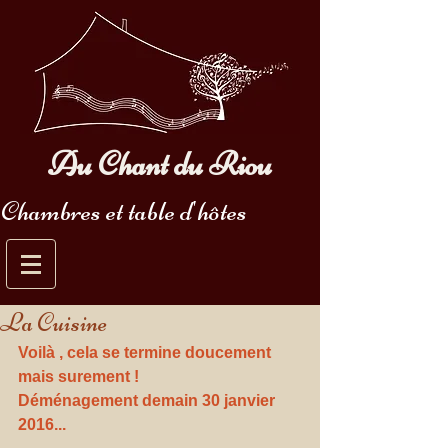
Au Chant du Riou
Chambres et table d'hôtes
La Cuisine
Voilà , cela se termine doucement 
mais surement !
Déménagement demain 30 janvier 
2016... 