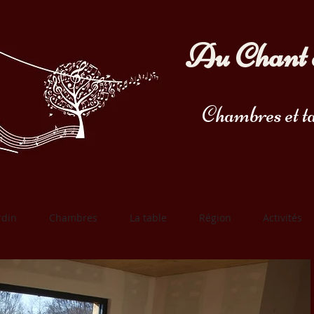
Au Chant 
Chambres et ta
rdin
Chambres
La table
Région
Activités