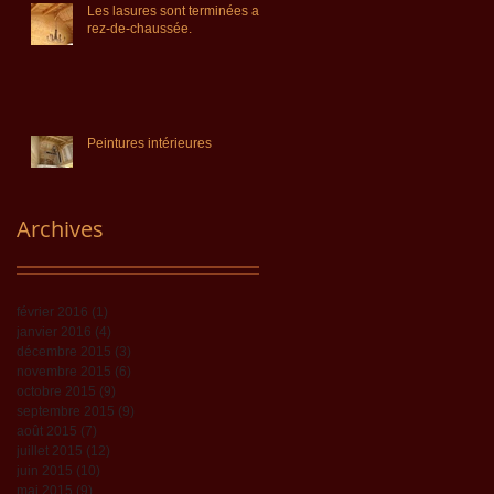
Les lasures sont terminées au
rez-de-chaussée.
Peintures intérieures
Archive
s
février 2016
(1)
1 post
janvier 2016
(4)
4 posts
décembre 2015
(3)
3 posts
novembre 2015
(6)
6 posts
octobre 2015
(9)
9 posts
septembre 2015
(9)
9 posts
août 2015
(7)
7 posts
juillet 2015
(12)
12 posts
juin 2015
(10)
10 posts
mai 2015
(9)
9 posts