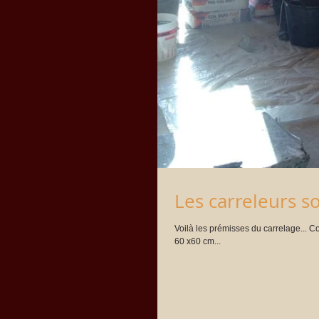
Les carreleurs so
Voilà les prémisses du carrelage... C
60 x60 cm...