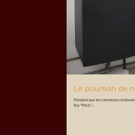
Le poumon de n
Pendant que les carreleurs continuent leur 
flux "PAUL"...