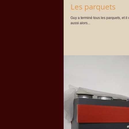
Les parquets
Guy a terminé tous les parquets, et i
aussi alors...