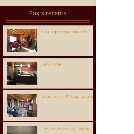
Posts récents
On est presque installés !!
La Cuisine
Nous revoici !! Nous revoilà
!!
Les penderies et placards