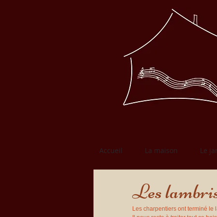
Accueil
La maison
Le ja
Les lambris
Les charpentiers ont terminé le 