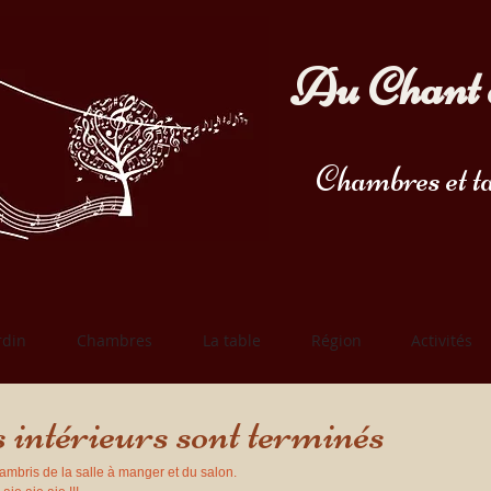
Au Chant 
Chambres et ta
rdin
Chambres
La table
Région
Activités
 intérieurs sont terminés
lambris de la salle à manger et du salon.