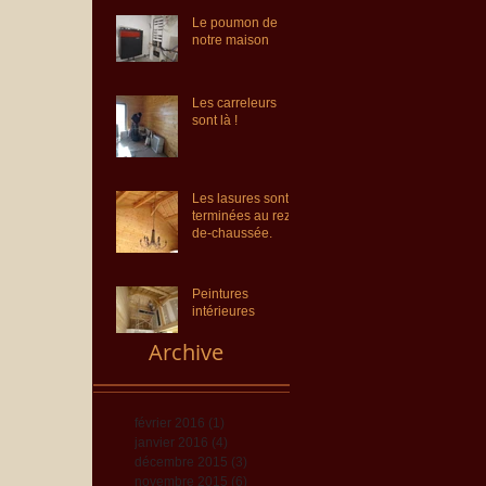
Le poumon de
notre maison
Les carreleurs
sont là !
Les lasures sont
terminées au rez-
de-chaussée.
Peintures
intérieures
Archive
février 2016
(1)
1 post
janvier 2016
(4)
4 posts
décembre 2015
(3)
3 posts
novembre 2015
(6)
6 posts