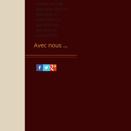
octobre 2015
(9)
9 posts
septembre 2015
(9)
9 posts
août 2015
(7)
7 posts
juillet 2015
(12)
12 posts
juin 2015
(10)
10 posts
mai 2015
(9)
9 posts
avril 2015
(2)
2 posts
Avec nous ...