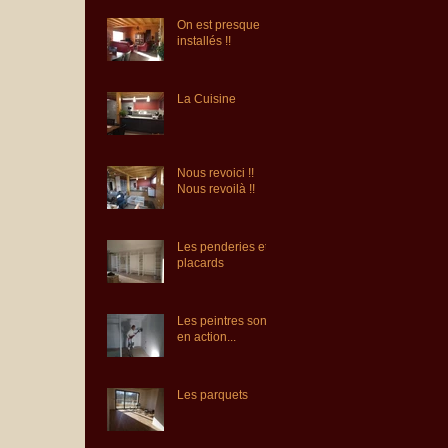
On est presque
installés !!
La Cuisine
Nous revoici !!
Nous revoilà !!
Les penderies et
placards
Les peintres sont
en action...
Les parquets