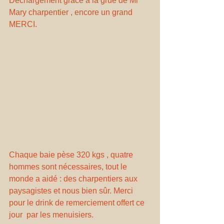
Déchargement grâce à la grue de Mr 
Mary charpentier , encore un grand 
MERCI.
Chaque baie pèse 320 kgs , quatre 
hommes sont nécessaires, tout le 
monde a aidé : des charpentiers aux 
paysagistes et nous bien sûr. Merci 
pour le drink de remerciement offert ce 
jour  par les menuisiers.