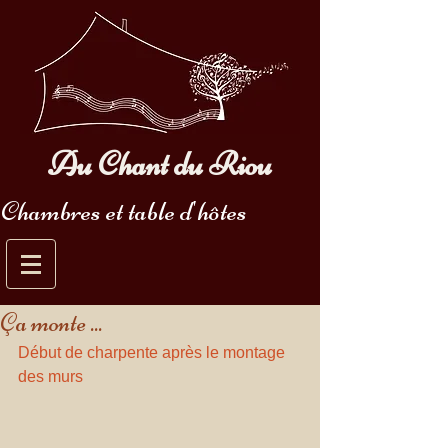
Au Chant du Riou
Chambres et table d'hôtes
Ça monte ...
Début de charpente après le montage 
des murs