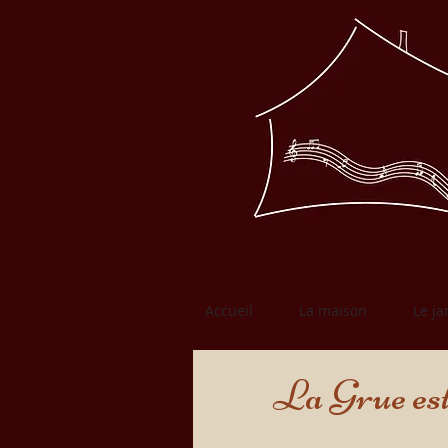
Accueil
La maison
Le ja
La Grue est