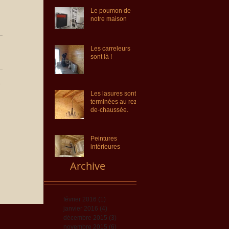
Le poumon de
notre maison
Les carreleurs
sont là !
Les lasures sont
terminées au rez-
de-chaussée.
Peintures
intérieures
Archive
février 2016
(1)
1 post
janvier 2016
(4)
4 posts
décembre 2015
(3)
3 posts
novembre 2015
(6)
6 posts