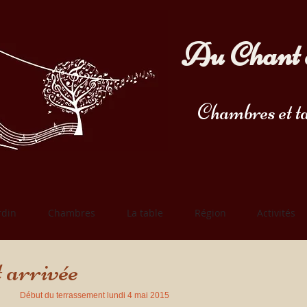
Au Chant 
Chambres et ta
rdin
Chambres
La table
Région
Activités
 arrivée
Début du terrassement lundi 4 mai 2015