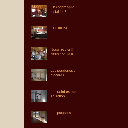
On est presque
installés !!
La Cuisine
Nous revoici !!
Nous revoilà !!
Les penderies et
placards
Les peintres sont
en action...
Les parquets