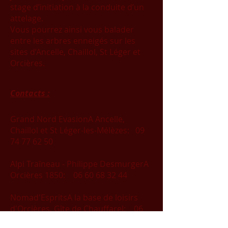
stage d’initiation à la conduite d’un
attelage.
Vous pourrez ainsi vous balader
entre les arbres enneigés sur les
sites d’Ancelle, Chaillol, St Léger et
Orcières.
Contacts :
Grand Nord EvasionA Ancelle,
Chaillol et St Léger-les-Mélèzes:
09
74 77 62 50
Alpi Traîneau - Philippe DesmurgerA
Orcières 1850:
06 60 68 32 44
Nomad'EspritsA la base de loisirs
d'Orcières, Gîte de Chauffarel:
06
87 37 48 30